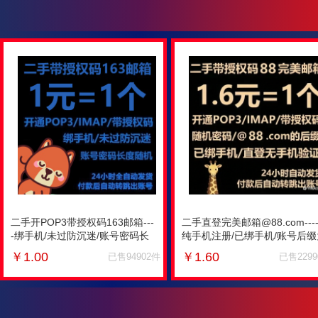
二手开POP3带授权码163邮箱---
二手直登完美邮箱@88.com---
-绑手机/未过防沉迷/账号密码长
纯手机注册/已绑手机/账号后缀
度随机/开通POP3/IMAP/带授权
@88.com/开通POP3/IMAP/未
￥
1.00
￥
1.60
已售94902件
已售229
码
授权码