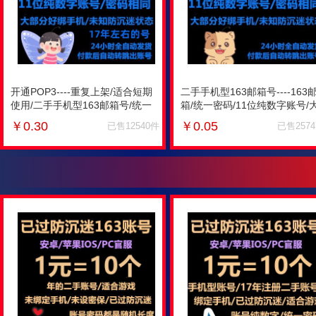
开通POP3----重复上架/适合短期
二手手机型163邮箱号----163
使用/二手手机型163邮箱号/统一
箱/统一密码/11位纯数字账号/
密码/11位纯数字账号/大部分绑
部分绑手机/未开通POP3/未知
￥
0.30
￥
0.05
已售12540件
已售257
手机/未知防沉迷
沉迷/不能用于注册ZFB