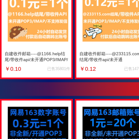
自建收件邮箱----@1166.help结
自建收件邮箱----@233115.co
尾/带收件api/未开通POP3/IMAP/
结尾/带收件api/未开通
不支持发信
POP3/IMAP/不支持发信
￥
0.10
￥
0.12
已售35801件
已售14