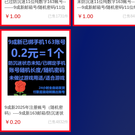
已过防沉迷11位纯数字163账号--
未防沉迷11位纯数字163账号---
------9成新邮箱号/随机密码/11位
---9成新邮箱号/随机密码/11位
纯数字账号/已绑手机/未开通
数字账号/已绑手机/未开通POP3
￥
1.00
￥
1.00
已售1731件
已售84
POP3/死绑无法改密
死绑无法改密
9成新2025年注册账号（随机密
码）----9成新163邮箱/防沉迷状
态未知/账号长度随机/绑定手机/
￥
0.20
已售4832件
未设密保/适合游戏