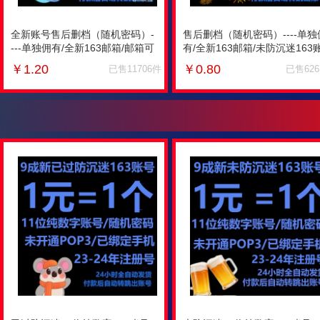
全新账号售后删档（随机密码）-
售后删档（随机密码）----单独
---单独佣有/全新163邮箱/邮箱可
有/全新163邮箱/未防沉迷163
能未激活/已防沉迷163账号/账号
号/账号长度随机/绑定手机/未
￥
1.20
￥
0.80
已售11706件
已售62
长度随机/绑定手机/未设密保/适
密保/适合游戏
合游戏