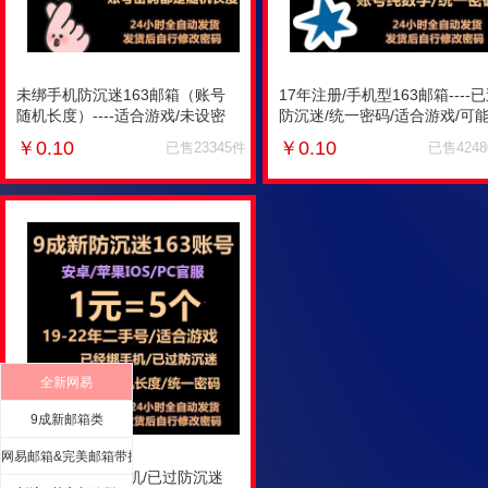
未绑手机防沉迷163邮箱（账号
17年注册/手机型163邮箱----
随机长度）----适合游戏/未设密
防沉迷/统一密码/适合游戏/可
保/做过部分项目/16-20年的账号/
存在风险登陆要验证/二手账号
￥
0.10
￥
0.10
已售23345件
已售424
二手账号（做过部分项目，自主
（做过部分项目，自主少量测
少量测试是否做过你需要做的项
是否做过你需要做的项目）
目）
全新网易
9成新邮箱类
网易邮箱&完美邮箱带授权码栏
密码相同/已绑手机/已过防沉迷