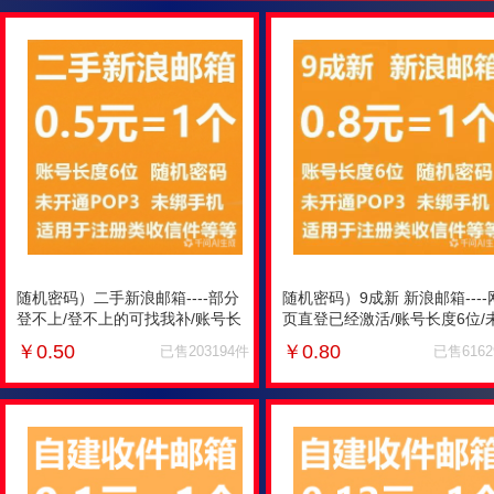
随机密码）二手新浪邮箱----部分
随机密码）9成新 新浪邮箱----
登不上/登不上的可找我补/账号长
页直登已经激活/账号长度6位/
度6位/未开通POP3/未绑手
开通POP3/未绑手机/com结尾
￥
0.50
￥
0.80
已售203194件
已售616
机/com结尾