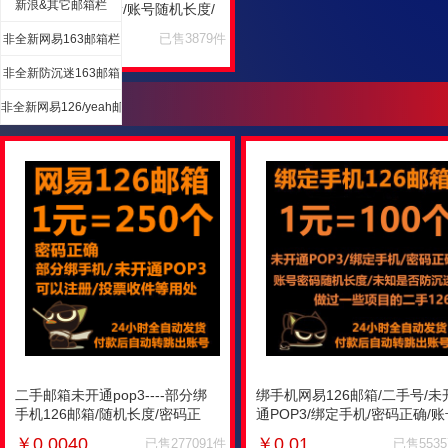
新浪&其它邮箱栏
163邮箱----9成新/账号随机长度/
密码相同/未开通POP3/0.2元=1
￥
0.20
已售3879件
非全新网易163邮箱栏
个
非全新防沉迷163邮箱
非全新网易126/yeah邮箱栏
二手邮箱未开通pop3----部分绑
绑手机网易126邮箱/二手号/未
手机126邮箱/随机长度/密码正
通POP3/绑定手机/密码正确/账
确/1元=250个/最低购买250个/只
密码随机长度/未知是否防沉迷/
￥
0.0040
￥
0.01
已售277091件
已售553